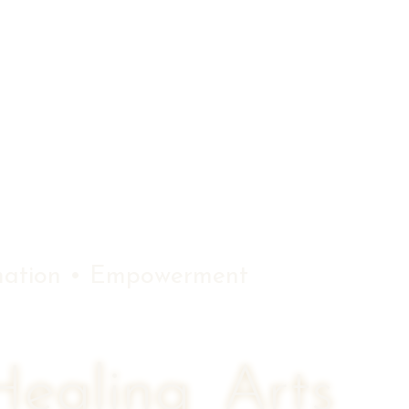
Music
Book
Oracle Cards
Experie
rmation • Empowerment
Healing Arts