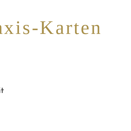
axis-Karten
it