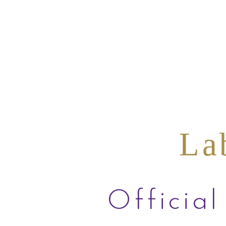
La
Official