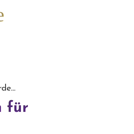
e
e...
 für